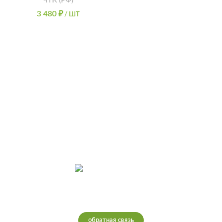
ЧТК (РФ)
3 480
₽
/ ШТ
Интернет-магазин теплых полов
обратная связь