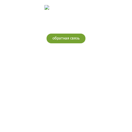
Интернет-магазин теплых полов
обратная связь
Ростов-на-Дону
Телефон: 8(995)378-5000
Почта: info@teploretail.ru
Работаем с 10:00 до 22:00 🕗
Политика конфиденциальности