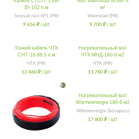
Кабель СТСП- 1500
Мат Warmstad WSM- 8
Вт-102 п.м
м²
Теплый пол №1 (РФ)
Warmstad (РФ)
9 656
₽
9 700
₽
/ ШТ
/ ШТ
Тонкий кабель ЧТК
Нагревательный мат
СНТ-18-88.5 п.м
ЧТК МНД-160-8 м2
ЧТК (РФ)
ЧТК (РФ)
12 860
₽
13 780
₽
/ ШТ
/ ШТ
Нагревательный мат
Wärmeenergie 180-8 м2
Wärmeenergie (Беларусь)
17 800
₽
/ ШТ