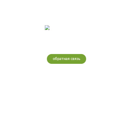
Интернет-магазин теплых полов
обратная связь
Ростов-на-Дону
Телефон: 8(995)378-5000
Почта: info@teploretail.ru
Работаем с 10:00 до 22:00 🕗