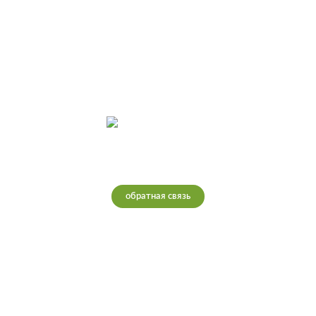
Интернет-магазин теплых полов
обратная связь
Ростов-на-Дону
Телефон: 8(995)378-5000
Почта: info@teploretail.ru
Работаем с 10:00 до 22:00 🕗