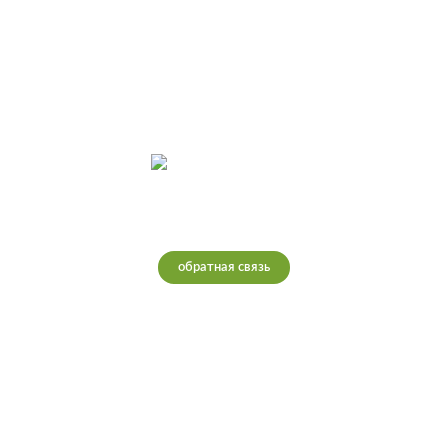
Интернет-магазин теплых полов
обратная связь
Ростов-на-Дону
Телефон: 8(995)378-5000
Почта: info@teploretail.ru
Работаем с 10:00 до 22:00 🕗