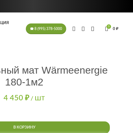
АЦИЯ
0
0
₽
🕿 8 (995) 378-5000
ный мат Wärmeenergie
180-1м2
4 450
₽
/ ШТ
В КОРЗИНУ